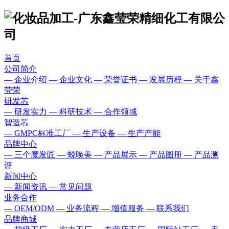
首页
公司简介
— 企业介绍
— 企业文化
— 荣誉证书
— 发展历程
— 关于鑫
莹荣
研发芯
— 研发实力
— 科研技术
— 合作领域
智造芯
— GMPC标准工厂
— 生产设备
— 生产产能
品牌中心
— 三个魔发匠
— 蜕唤美
— 产品展示
— 产品图册
— 产品测
评
新闻中心
— 新闻资讯
— 常见问题
业务合作
— OEM/ODM
— 业务流程
— 增值服务
— 联系我们
品牌商城