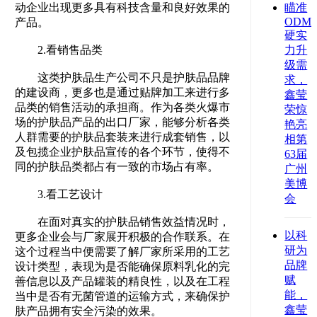
动企业出现更多具有科技含量和良好效果的
瞄准
ODM/
产品。
硬实
2.看销售品类
力升
级需
这类护肤品生产公司不只是护肤品品牌
求，
的建设商，更多也是通过贴牌加工来进行多
鑫莹
品类的销售活动的承担商。作为各类火爆市
荣惊
场的护肤品产品的出口厂家，能够分析各类
艳亮
人群需要的护肤品套装来进行成套销售，以
相第
及包揽企业护肤品宣传的各个环节，使得不
63届
同的护肤品类都占有一致的市场占有率。
广州
美博
3.看工艺设计
会
在面对真实的护肤品销售效益情况时，
以科
更多企业会与厂家展开积极的合作联系。在
研为
这个过程当中便需要了解厂家所采用的工艺
品牌
设计类型，表现为是否能确保原料乳化的完
赋
善信息以及产品罐装的精良性，以及在工程
能，
当中是否有无菌管道的运输方式，来确保护
鑫莹
肤产品拥有安全污染的效果。