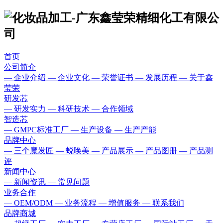
首页
公司简介
— 企业介绍
— 企业文化
— 荣誉证书
— 发展历程
— 关于鑫
莹荣
研发芯
— 研发实力
— 科研技术
— 合作领域
智造芯
— GMPC标准工厂
— 生产设备
— 生产产能
品牌中心
— 三个魔发匠
— 蜕唤美
— 产品展示
— 产品图册
— 产品测
评
新闻中心
— 新闻资讯
— 常见问题
业务合作
— OEM/ODM
— 业务流程
— 增值服务
— 联系我们
品牌商城