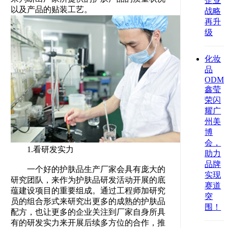
企业
以及产品的贴装工艺。
战略
再升
级
化妆
品
ODM
鑫莹
荣闪
耀广
州美
博
会，
1.看研发实力
助力
品牌
一个好的护肤品生产厂家会具有庞大的
实现
研究团队，来作为护肤品研发活动开展的底
赛道
蕴建设项目的重要组成。通过工程师加研究
突
员的组合形式来研究出更多的成熟的护肤品
围！
配方，也让更多的企业关注到厂家自身所具
有的研发实力来开展后续多方位的合作，推