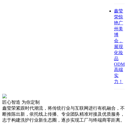
鑫莹
荣惊
艳广
州美
博
会，
展现
化妆
品
ODM
高端
实
力！
匠心智造 为你定制
鑫莹荣紧跟时代潮流，将传统行业与互联网进行有机融合，不
断推陈出新，依托线上传播、专业团队精准对接及优质服务，
志于构建洗护行业新生态圈，逐步实现工厂与终端商零距离。