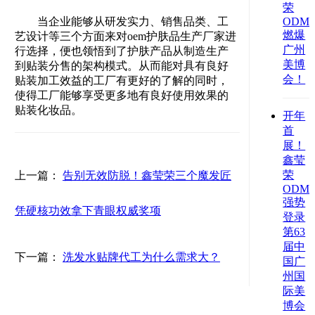
荣
当企业能够从研发实力、销售品类、工
ODM/
燃爆
艺设计等三个方面来对oem护肤品生产厂家进
广州
行选择，便也领悟到了护肤产品从制造生产
美博
到贴装分售的架构模式。从而能对具有良好
会！
贴装加工效益的工厂有更好的了解的同时，
使得工厂能够享受更多地有良好使用效果的
贴装化妆品。
开年
首
展！
鑫莹
荣
上一篇：
告别无效防脱！鑫莹荣三个魔发匠
ODM/
强势
凭硬核功效拿下青眼权威奖项
登录
第63
届中
下一篇：
洗发水贴牌代工为什么需求大？
国广
州国
际美
博会