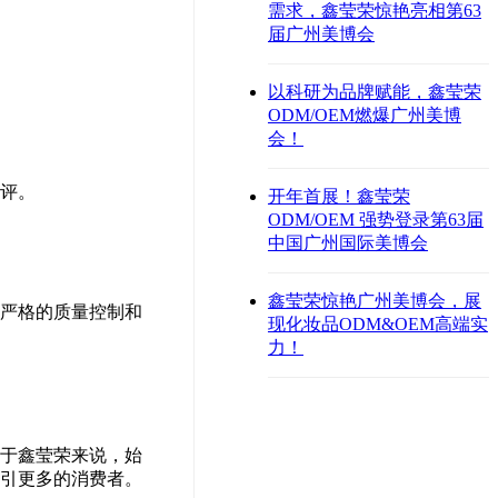
需求，鑫莹荣惊艳亮相第63
届广州美博会
以科研为品牌赋能，鑫莹荣
ODM/OEM燃爆广州美博
会！
评。
开年首展！鑫莹荣
ODM/OEM 强势登录第63届
中国广州国际美博会
鑫莹荣惊艳广州美博会，展
严格的质量控制和
现化妆品ODM&OEM高端实
力！
于鑫莹荣来说，始
引更多的消费者。