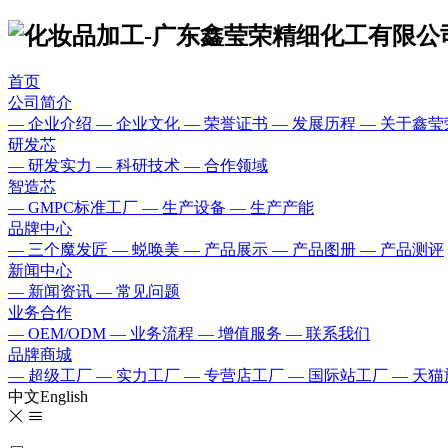
首页
公司简介
— 企业介绍
— 企业文化
— 荣誉证书
— 发展历程
— 关于鑫莹
研发芯
— 研发实力
— 科研技术
— 合作领域
智造芯
— GMPC标准工厂
— 生产设备
— 生产产能
品牌中心
— 三个魔发匠
— 蜕唤美
— 产品展示
— 产品图册
— 产品测评
新闻中心
— 新闻资讯
— 常见问题
业务合作
— OEM/ODM
— 业务流程
— 增值服务
— 联系我们
品牌商城
— 超级工厂
— 实力工厂
— 专营店工厂
— 国际站工厂
— 天
中文
English