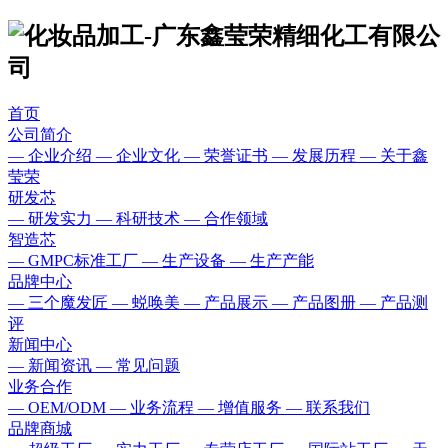
首页
公司简介
— 企业介绍
— 企业文化
— 荣誉证书
— 发展历程
— 关于鑫
莹荣
研发芯
— 研发实力
— 科研技术
— 合作领域
智造芯
— GMPC标准工厂
— 生产设备
— 生产产能
品牌中心
— 三个魔发匠
— 蜕唤美
— 产品展示
— 产品图册
— 产品测
评
新闻中心
— 新闻资讯
— 常见问题
业务合作
— OEM/ODM
— 业务流程
— 增值服务
— 联系我们
品牌商城