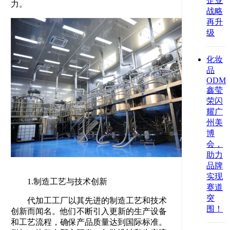
企业
力。
战略
再升
级
化妆
品
ODM
鑫莹
荣闪
耀广
州美
博
会，
助力
品牌
实现
1.制造工艺与技术创新
赛道
突
代加工工厂以其先进的制造工艺和技术
围！
创新而闻名。他们不断引入更新的生产设备
和工艺流程，确保产品质量达到国际标准。