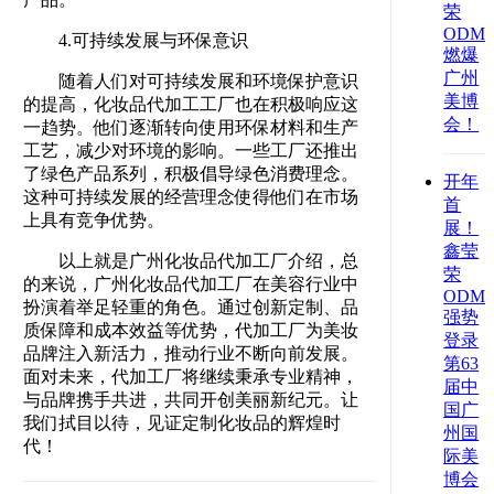
荣
ODM/
4.可持续发展与环保意识
燃爆
广州
随着人们对可持续发展和环境保护意识
美博
的提高，化妆品代加工工厂也在积极响应这
会！
一趋势。他们逐渐转向使用环保材料和生产
工艺，减少对环境的影响。一些工厂还推出
了绿色产品系列，积极倡导绿色消费理念。
开年
这种可持续发展的经营理念使得他们在市场
首
上具有竞争优势。
展！
鑫莹
以上就是广州化妆品代加工厂介绍，总
荣
的来说，广州化妆品代加工厂在美容行业中
ODM/
扮演着举足轻重的角色。通过创新定制、品
强势
质保障和成本效益等优势，代加工厂为美妆
登录
品牌注入新活力，推动行业不断向前发展。
第63
面对未来，代加工厂将继续秉承专业精神，
届中
与品牌携手共进，共同开创美丽新纪元。让
国广
我们拭目以待，见证定制化妆品的辉煌时
州国
代！‍
际美
博会