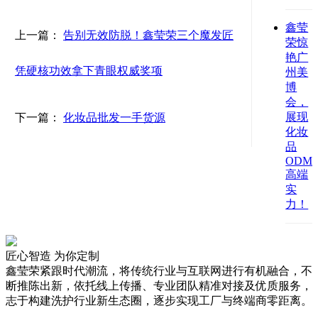
鑫莹
上一篇：
告别无效防脱！鑫莹荣三个魔发匠
荣惊
艳广
凭硬核功效拿下青眼权威奖项
州美
博
会，
展现
下一篇：
化妆品批发一手货源
化妆
品
ODM
高端
实
力！
匠心智造 为你定制
鑫莹荣紧跟时代潮流，将传统行业与互联网进行有机融合，不
断推陈出新，依托线上传播、专业团队精准对接及优质服务，
志于构建洗护行业新生态圈，逐步实现工厂与终端商零距离。