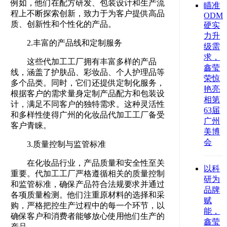
例如，他们在配方研发、包装设计和生产流
瞄准
程上不断探索创新，致力于为客户提供高品
ODM/
质、创新性和个性化的产品。
硬实
力升
2.丰富的产品线和定制服务
级需
求，
这些代加工工厂拥有丰富多样的产品
鑫莹
线，涵盖了护肤品、彩妆品、个人护理品等
荣惊
多个品类。同时，它们还提供定制化服务，
艳亮
根据客户的需求量身定制产品配方和包装设
相第
计，满足不同客户的独特需求。这种灵活性
63届
和多样性使得广州的化妆品代加工工厂备受
广州
客户青睐。
美博
会
3.质量控制与监管标准
在化妆品行业，产品质量和安全性至关
以科
重要。代加工工厂严格遵循相关的质量控制
研为
和监管标准，确保产品符合法规要求并通过
品牌
各项质量检测。他们注重原材料的选择和采
赋
购，严格把控生产过程中的每一个环节，以
能，
确保客户和消费者能够放心使用他们生产的
鑫莹
产品。