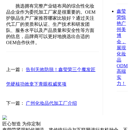
挑选拥有完整产业链布局的综合性化妆
鑫莹
品企业作为委托加工厂家是很重要的。OEM
荣惊
护肤品生产厂家推荐哪家比较好？通过关注
艳广
代工厂的资质和认证、生产技术和研发团
州美
队、服务水平以及产品质量和安全性等方面
博
的信息，品牌商可以更好地挑选出合适的
会，
OEM
合作伙伴。
展现
化妆
品
ODM
上一篇：
告别无效防脱！鑫莹荣三个魔发匠
高端
实
力！
凭硬核功效拿下青眼权威奖项
下一篇：
广州化妆品代加工厂介绍
匠心智造 为你定制
鑫莹荣紧跟时代潮流，将传统行业与互联网进行有机融合，不