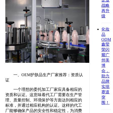
企业
战略
再升
级
化妆
品
ODM
鑫莹
荣闪
耀广
州美
博
会，
一、OEM护肤品生产厂家推荐：资质认
助力
证
品牌
实现
一个理想的委托加工厂家应具备相应的
赛道
资质和认证。这意味着代工厂需要在生产管
突
理、质量控制、环境保护等方面达到相应的
围！
标准，并通过相应机构的认证。这样的代工
厂能够确保产品的安全性和稳定性，为消费