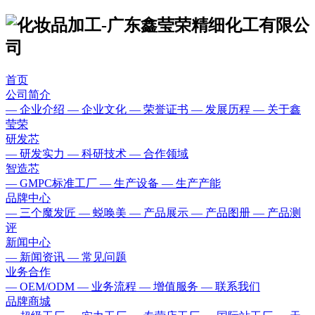
首页
公司简介
— 企业介绍
— 企业文化
— 荣誉证书
— 发展历程
— 关于鑫
莹荣
研发芯
— 研发实力
— 科研技术
— 合作领域
智造芯
— GMPC标准工厂
— 生产设备
— 生产产能
品牌中心
— 三个魔发匠
— 蜕唤美
— 产品展示
— 产品图册
— 产品测
评
新闻中心
— 新闻资讯
— 常见问题
业务合作
— OEM/ODM
— 业务流程
— 增值服务
— 联系我们
品牌商城