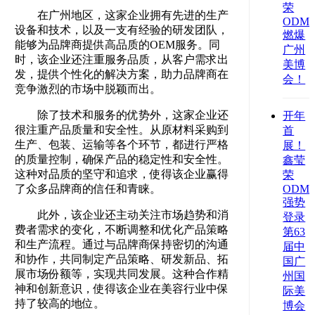
荣
在广州地区，这家企业拥有先进的生产
ODM/
设备和技术，以及一支有经验的研发团队，
燃爆
能够为品牌商提供高品质的OEM服务。同
广州
时，该企业还注重服务品质，从客户需求出
美博
发，提供个性化的解决方案，助力品牌商在
会！
竞争激烈的市场中脱颖而出。
除了技术和服务的优势外，这家企业还
开年
很注重产品质量和安全性。从原材料采购到
首
生产、包装、运输等各个环节，都进行严格
展！
的质量控制，确保产品的稳定性和安全性。
鑫莹
这种对品质的坚守和追求，使得该企业赢得
荣
了众多品牌商的信任和青睐。
ODM/
强势
此外，该企业还主动关注市场趋势和消
登录
费者需求的变化，不断调整和优化产品策略
第63
和生产流程。通过与品牌商保持密切的沟通
届中
和协作，共同制定产品策略、研发新品、拓
国广
展市场份额等，实现共同发展。这种合作精
州国
神和创新意识，使得该企业在美容行业中保
际美
持了较高的地位。
博会