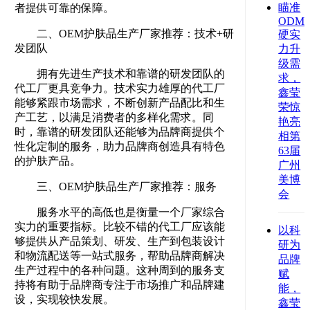
瞄准
者提供可靠的保障。
ODM/
二、OEM
护肤品生产厂家推荐：技术
+研
硬实
发团队
力升
级需
拥有先进生产技术和靠谱的研发团队的
求，
代工厂更具竞争力。技术实力雄厚的代工厂
鑫莹
能够紧跟市场需求，不断创新产品配比和生
荣惊
产工艺，以满足消费者的多样化需求。同
艳亮
时，靠谱的研发团队还能够为品牌商提供个
相第
性化定制的服务，助力品牌商创造具有特色
63届
的护肤产品。
广州
美博
三、OEM护肤品生产厂家推荐：服务
会
服务水平的高低也是衡量一个厂家综合
实力的重要指标。比较不错的代工厂应该能
以科
够提供从产品策划、研发、生产到包装设计
研为
和物流配送等一站式服务，帮助品牌商解决
品牌
生产过程中的各种问题。这种周到的服务支
赋
持将有助于品牌商专注于市场推广和品牌建
能，
设，实现较快发展。
鑫莹